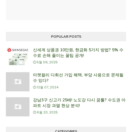
POPULAR POSTS
신세계 상품권 10만원, 현금화 5가지 방법? 5% 수
수료 손해 줄이는 꿀팁 공개!
5월 06, 2025
마켓컬리 다회선 가입 혜택, 부당 사용으로 문제될
수 있다?
12월 07, 2024
강남3구 신고가 25배! 노도강 다시 꿈틀? 수도권 아
파트 시장 과열 현상 분석!
6월 20, 2025
CATEGORIES