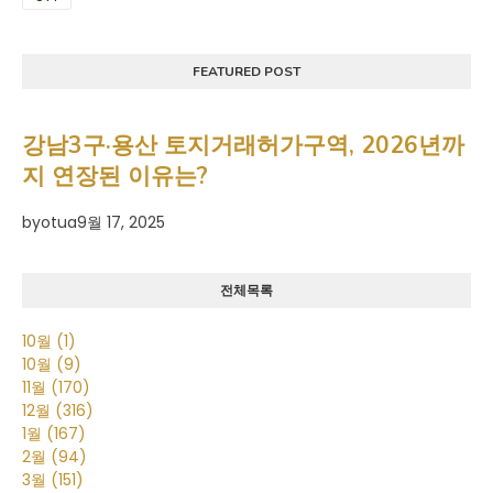
FEATURED POST
강남3구·용산 토지거래허가구역, 2026년까
지 연장된 이유는?
by
otua
9월 17, 2025
전체목록
10월
(1)
10월
(9)
11월
(170)
12월
(316)
1월
(167)
2월
(94)
3월
(151)