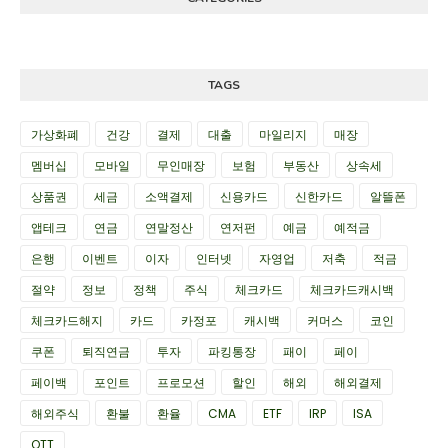
TAGS
가상화폐
건강
결제
대출
마일리지
매장
멤버십
모바일
무인매장
보험
부동산
상속세
상품권
세금
소액결제
신용카드
신한카드
알뜰폰
앱테크
연금
연말정산
연저펀
예금
예적금
은행
이벤트
이자
인터넷
자영업
저축
적금
절약
정보
정책
주식
체크카드
체크카드캐시백
체크카드해지
카드
카정포
캐시백
커머스
코인
쿠폰
퇴직연금
투자
파킹통장
패이
페이
페이백
포인트
프로모션
할인
해외
해외결제
해외주식
환불
환율
CMA
ETF
IRP
ISA
OTT