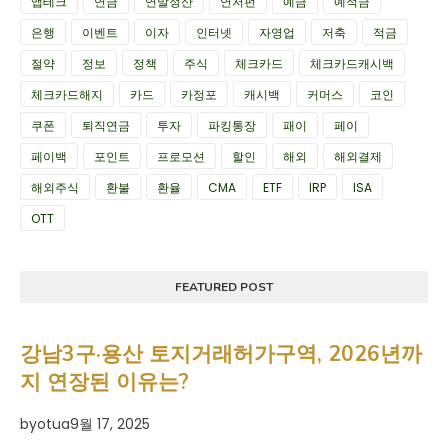
앱테크
연금
연말정산
연저펀
예금
예적금
은행
이벤트
이자
인터넷
자영업
저축
적금
절약
정보
정책
주식
체크카드
체크카드캐시백
체크카드해지
카드
카정포
캐시백
커머스
코인
쿠폰
퇴직연금
투자
파킹통장
패이
페이
페이백
포인트
프로모션
할인
해외
해외결제
해외주식
환불
환율
CMA
ETF
IRP
ISA
OTT
FEATURED POST
강남3구·용산 토지거래허가구역, 2026년까
지 연장된 이유는?
by
otua
9월 17, 2025