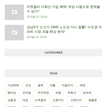
마켓컬리 다회선 가입 혜택, 부당 사용으로 문제될
수 있다?
12월 07, 2024
강남3구 신고가 25배! 노도강 다시 꿈틀? 수도권 아
파트 시장 과열 현상 분석!
6월 20, 2025
CATEGORIES
TAGS
가상화폐
건강
결제
대출
마일리지
매장
멤버십
모바일
무인매장
보험
부동산
상속세
상품권
세금
소액결제
신용카드
신한카드
알뜰폰