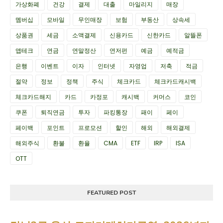
가상화폐
건강
결제
대출
마일리지
매장
멤버십
모바일
무인매장
보험
부동산
상속세
상품권
세금
소액결제
신용카드
신한카드
알뜰폰
앱테크
연금
연말정산
연저펀
예금
예적금
은행
이벤트
이자
인터넷
자영업
저축
적금
절약
정보
정책
주식
체크카드
체크카드캐시백
체크카드해지
카드
카정포
캐시백
커머스
코인
쿠폰
퇴직연금
투자
파킹통장
패이
페이
페이백
포인트
프로모션
할인
해외
해외결제
해외주식
환불
환율
CMA
ETF
IRP
ISA
OTT
FEATURED POST