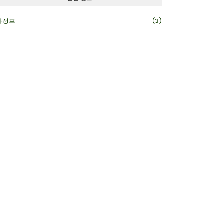
카정포
(3)