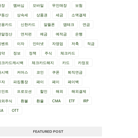
매장
멤버십
모바일
무인매장
보험
부동산
상속세
상품권
세금
소액결제
신용카드
신한카드
알뜰폰
앱테크
연금
연말정산
연저펀
예금
예적금
은행
이벤트
이자
인터넷
자영업
저축
적금
절약
정보
정책
주식
체크카드
체크카드캐시백
체크카드해지
카드
카정포
캐시백
커머스
코인
쿠폰
퇴직연금
투자
파킹통장
패이
페이
페이백
포인트
프로모션
할인
해외
해외결제
해외주식
환불
환율
CMA
ETF
IRP
SA
OTT
FEATURED POST